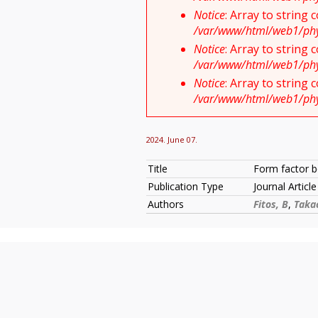
Notice
: Array to string
/var/www/html/web1/physi
Notice
: Array to string
/var/www/html/web1/physi
Notice
: Array to string
/var/www/html/web1/physi
2024. June 07.
Title
Form factor bo
Publication Type
Journal Article
Authors
Fitos, B
,
Taka