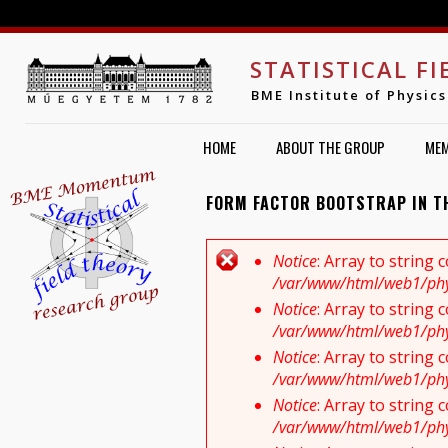
Jump to navigation
STATISTICAL F
BME Institute of Physics
HOME
ABOUT THE GROUP
ME
FORM FACTOR BOOTSTRAP IN T
Notice
: Array to string
ERROR MESSAGE
/var/www/html/web1/physi
Notice
: Array to string
/var/www/html/web1/physi
Notice
: Array to string
/var/www/html/web1/physi
Notice
: Array to string
/var/www/html/web1/physi